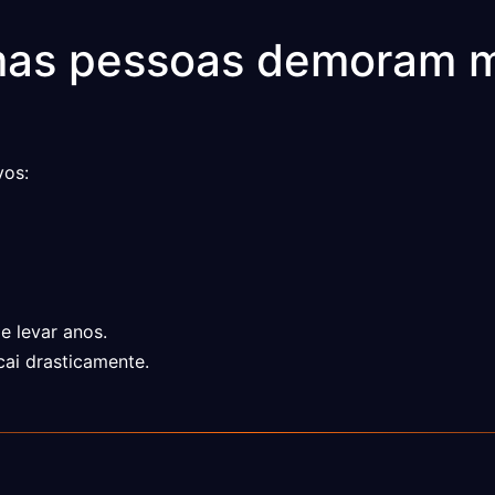
mas pessoas demoram m
vos:
a
 levar anos.
cai drasticamente.