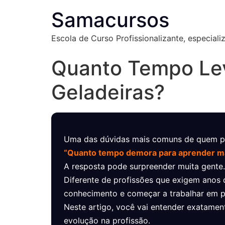
Samacursos
Escola de Curso Profissionalizante, especial
Quanto Tempo Le
Geladeiras?
Uma das dúvidas mais comuns de quem pen
“Quanto tempo demora para aprender ma
A resposta pode surpreender muita gente.
Diferente de profissões que exigem anos d
conhecimento e começar a trabalhar em 
Neste artigo, você vai entender exatamen
evolução na profissão.