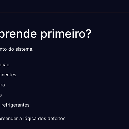
prende primeiro?
nto do sistema.
ração
ponentes
ura
s
refrigerantes
eender a lógica dos defeitos.