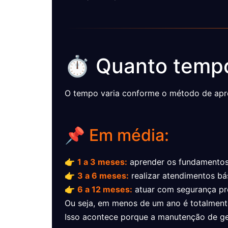
⏱️ Quanto tempo
O tempo varia conforme o método de apre
📌 Em média:
👉
1 a 3 meses:
aprender os fundamento
👉
3 a 6 meses:
realizar atendimentos bá
👉
6 a 12 meses:
atuar com segurança pro
Ou seja, em menos de um ano é totalmente
Isso acontece porque a manutenção de gel