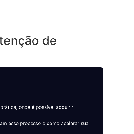
tenção de
rática, onde é possível adquirir
ciam esse processo e como acelerar sua