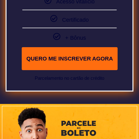
Acesso vitalício
Certificado
+ Bônus
QUERO ME INSCREVER AGORA
Parcelamento no cartão de crédito