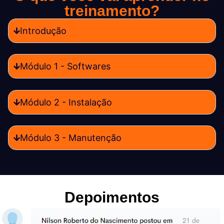
treinamento?
Introdução
Módulo 1 - Softwares
Módulo 2 - Instalação
Módulo 3 - Manutenção
Depoimentos