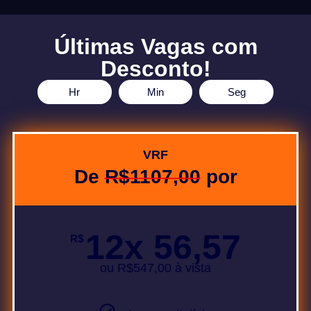
Últimas Vagas com
Desconto!
Hr
Min
Seg
VRF
De
R$1107,00
por
12x 56,57
R$
ou R$547,00 à vista