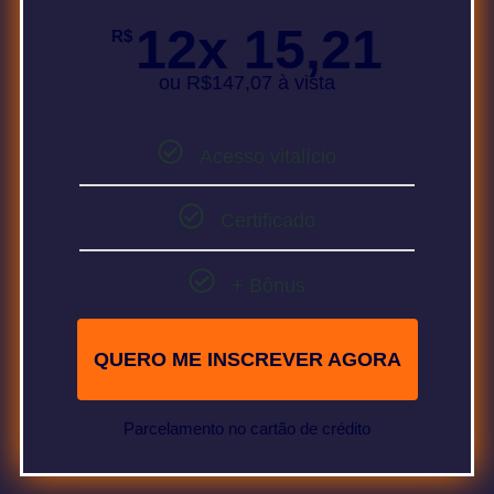
12x 15,21
R$
ou R$147,07 à vista
Acesso vitalício
Certificado
+ Bônus
QUERO ME INSCREVER AGORA
Parcelamento no cartão de crédito