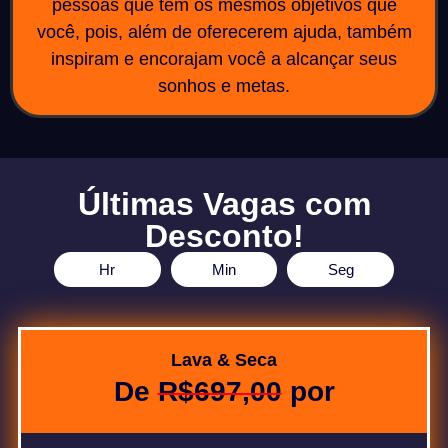
pessoas que têm os mesmos objetivos que
você, pois, além de oferecerem ajuda, também
inspiram e encorajam você a alcançar seus
sonhos e metas.
Últimas Vagas com
Desconto!
Hr
Min
Seg
Lava & Seca
De
R$697,00
por