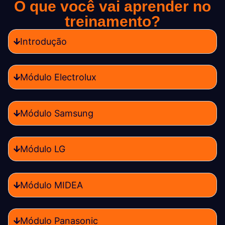
O que você vai aprender no
treinamento?
Introdução
Módulo Electrolux
Módulo Samsung
Módulo LG
Módulo MIDEA
Módulo Panasonic