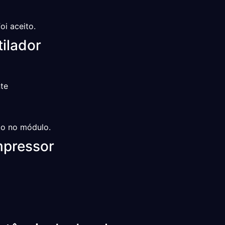
oi aceito.
ilador
nte
to no módulo.
mpressor