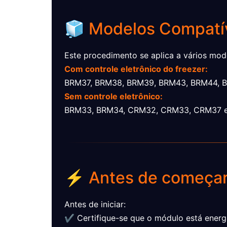
🧊 Modelos Compatí
Este procedimento se aplica a vários mode
Com controle eletrônico do freezer:
BRM37, BRM38, BRM39, BRM43, BRM44, B
Sem controle eletrônico:
BRM33, BRM34, CRM32, CRM33, CRM37 
⚡ Antes de começa
Antes de iniciar:
✔ Certifique-se que o módulo está energ