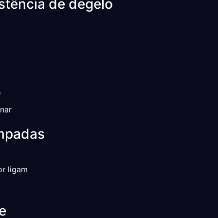
stência de degelo
o
onar
âmpadas
or ligam
e