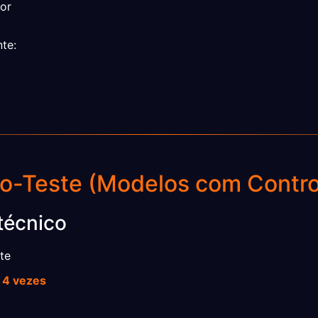
tor
te:
o-Teste (Modelos com Control
técnico
te
r
4 vezes