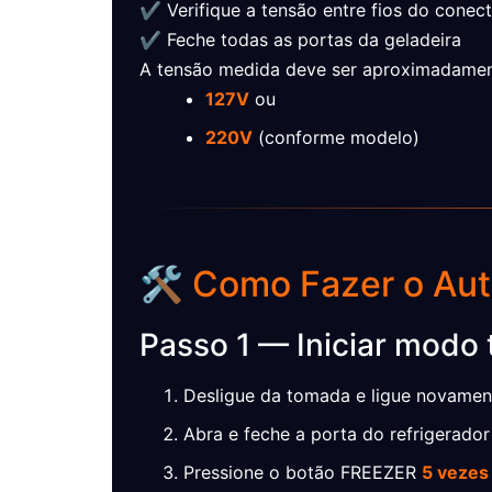
✔ Verifique a tensão entre fios do conec
✔ Feche todas as portas da geladeira
A tensão medida deve ser aproximadamen
127V
ou
220V
(conforme modelo)
🛠️ Como Fazer o Aut
Passo 1 — Iniciar modo 
Desligue da tomada e ligue novamen
Abra e feche a porta do refrigerado
Pressione o botão FREEZER
5 vezes