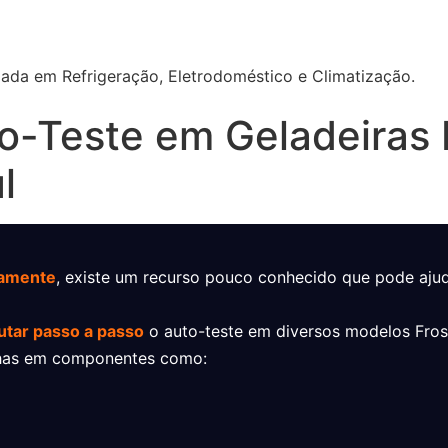
izada em Refrigeração, Eletrodoméstico e Climatização.
o-Teste em Geladeiras 
l
tamente
, existe um recurso pouco conhecido que pode ajud
tar passo a passo
o auto-teste em diversos modelos Fros
alhas em componentes como: