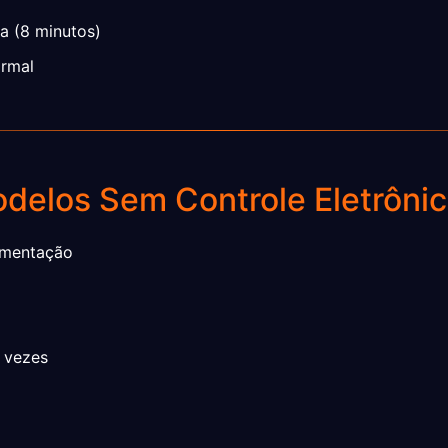
ca (8 minutos)
ormal
odelos Sem Controle Eletrôni
imentação
4 vezes